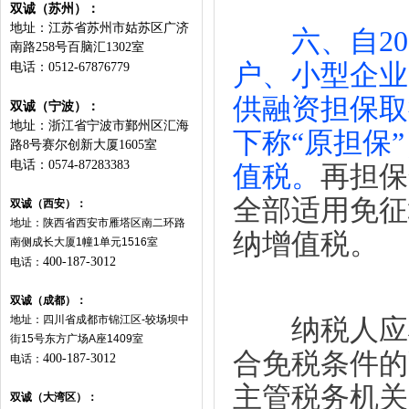
双诚（苏州）：
地址：江苏省苏州市姑苏区广济
六、自20
南路258号百脑汇1302室
户、小型企业
电话：0512-67876779
供融资担保取
双诚（宁波）：
地址：浙江省宁波市鄞州区汇海
下称“原担保
路8号赛尔创新大厦1605室
电话：0574-87283383
值税。
再担保
全部适用免征
双诚（西安）：
地址：陕西省西安市雁塔区南二环路
纳增值税。
南侧成长大厦
1
幢
1
单元
1516
室
400-187-3012
电话：
双诚（成都）：
地址：四川省成都市锦江区
-
较场坝中
纳税人应将
街
15
号东方广场
A
座
1409
室
合免税条件的
400-187-3012
电话：
主管税务机关
双诚（大湾区）：