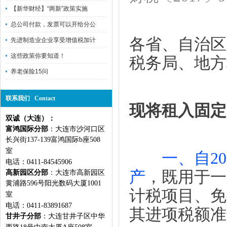
【新华财经】“两新”政策实施
总公司付款，发票可以开给分公
各省、自治区
先进制造业企业享受增值税加计
这些政策你要知道！
税务局、地方
养老保险15问
联系我们 Contact
现将租入固定
双诚（大连）：
富鸿国际分部
：大连市沙河口区
长兴街137-139富鸿国际b座508
室
一、自2
电话：0411-84545906
产
，既用于一
高新园区分部
：大连市高新园区
黄浦路596号阳光数码大厦1001
计税项目、免
室
电话：0411-83891687
其进项税额准
甘井子分部
：大连甘井子区中华