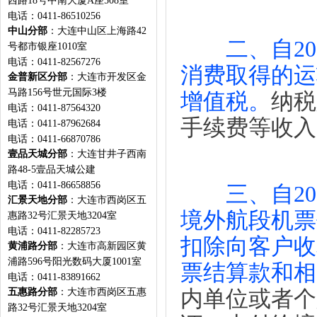
西路18号中南大厦A座508室
电话：0411-86510256
中山分部
：大连中山区上海路42
二、自2
号都市银座1010室
电话：0411-82567276
消费取得的运
金普新区分部
：大连市开发区金
马路156号世元国际3楼
增值税。
纳税
电话：0411-87564320
手续费等收入
电话：0411-87962684
电话：0411-66870786
壹品天城分部
：大连甘井子西南
路48-5壹品天城公建
电话：0411-86658856
三、自2
汇景天地分部
：大连市西岗区五
境外航段机票
惠路32号汇景天地3204室
电话：0411-82285723
扣除向客户收
黄浦路分部
：大连市高新园区黄
浦路596号阳光数码大厦1001室
票结算款和相
电话：0411-83891662
五惠路分部
：大连市西岗区五惠
内单位或者个
路32号汇景天地3204室