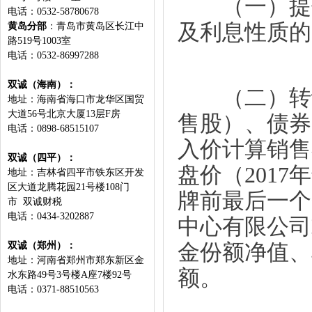
（一）提供贷
电话：0532-58780678
及利息性质的
黄岛分部
：
青岛市黄岛区长江中
路519号1003室
电话：
0532-86997288
双诚（海南）：
（二）转让2
地址：海南省海口市龙华区国贸
大道56号北京大厦13层F房
售股）、债券
电话：0898-68515107
入价计算销售
双诚（四平）：
盘价（201
地址：吉林省四平市铁东区开发
区大道龙腾花园21号楼108门
牌前最后一个
市 双诚财税
电话：0434-3202887
中心有限公司
双诚（郑州）：
金份额净值、
地址：河南省郑州市郑东新区金
额。
水东路49号3号楼A座7楼92号
电话：0371-88510563