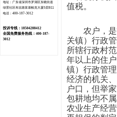
地址：广东省深圳市罗湖区东晓街道
值税。
绿景社区布吉路富基帕克大厦
5
层
B11
400-187-3012
电话：
投诉专线：
18504288412
农户，是指
全国免费服务热线：400-187-
关镇）行政管
3012
所辖行政村范
年以上的住户
镇）行政管理
经济的机关、
户口，但举家
包耕地均不属
农业生产经营